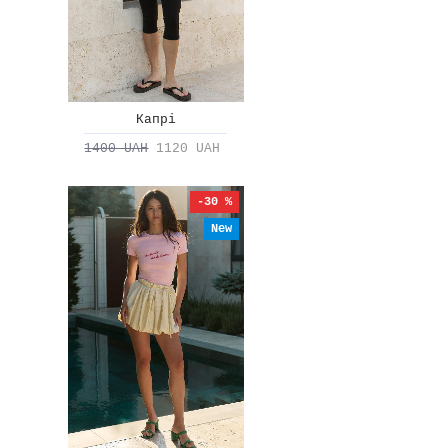
Капрі
1400 UAH
1120 UAH
-30 %
New