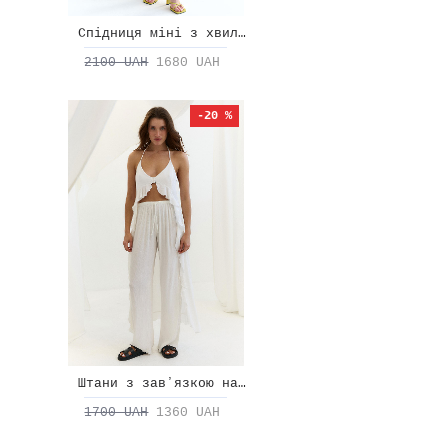
Спідниця міні з хвилею
2100 UAH
1680 UAH
-20 %
Штани з завʼязкою на талії
1700 UAH
1360 UAH