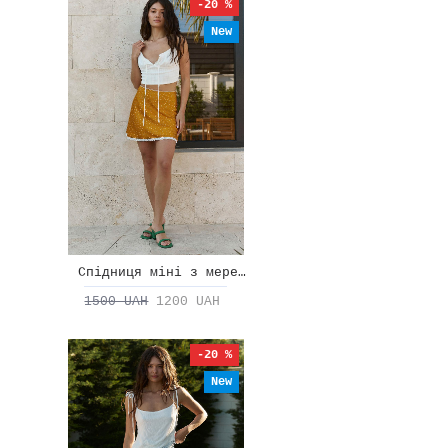
-20 %
New
Спідниця міні з мереживом
1500 UAH
1200 UAH
-20 %
New