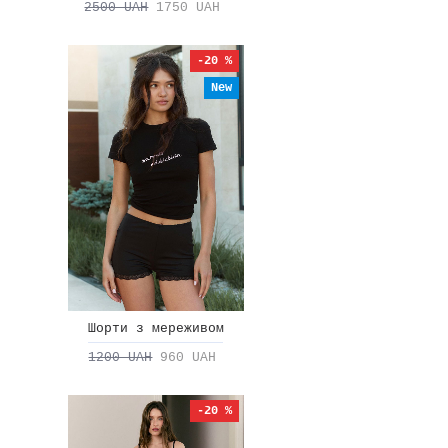
2500 UAH
1750 UAH
-20 %
New
Шорти з мереживом
1200 UAH
960 UAH
-20 %