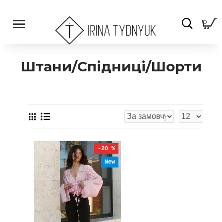
0
Штани/Спідниці/Шорти
-20 %
New