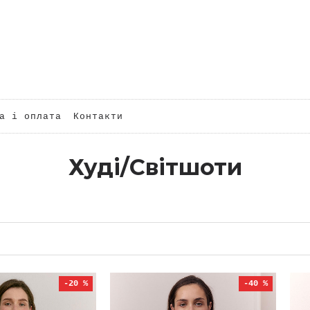
а і оплата
Контакти
Худі/Світшоти
-20 %
-40 %