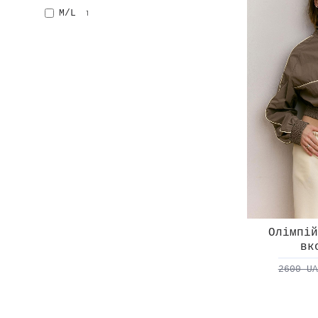
M/L
1
Олімпій
вк
2600 UA