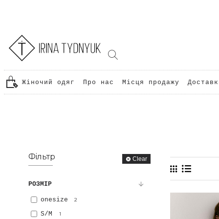
Жіночий одяг
Про нас
Місця продажу
Доставк
Фiльтр
Clear
РОЗМIР
onesize
2
S/M
1