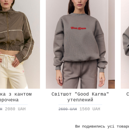
ка з кантом
Світшот "Good Karma"
орочена
утеплений
2080 UAH
1560 UAH
H
2600 UAH
Ви подивились усi товар