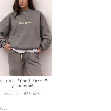
Світшот "Good Karma"
утеплений
1560 UAH
2600 UAH
и...