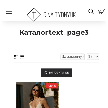
0
Каталогtext_page3
ЗАГРУЗИТИ ЩЕ
-20 %