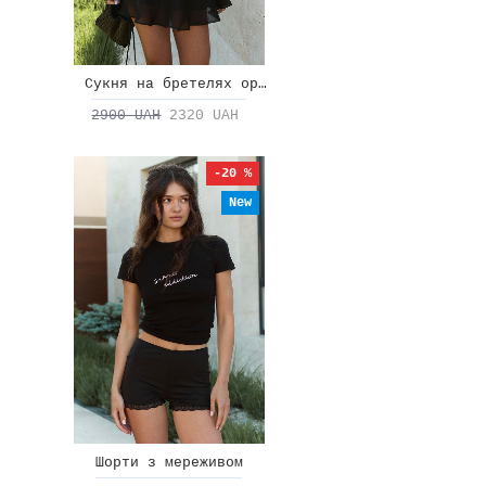
Сукня на бретелях органза
2900 UAH
2320 UAH
-20 %
New
Шорти з мереживом