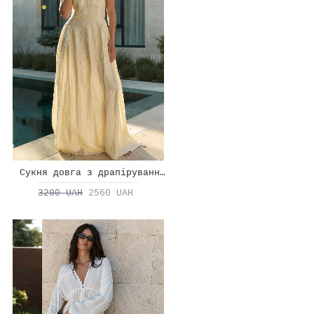
Сукня довга з драпіруванням на талії
3200 UAH
2560 UAH