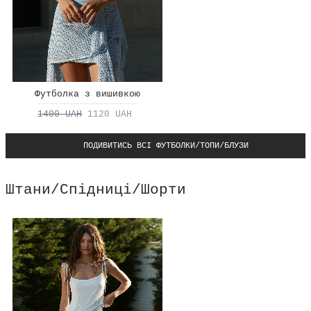
Футболка з вишивкою
1400 UAH
1120 UAH
ПОДИВИТИСЬ ВСІ ФУТБОЛКИ/ТОПИ/БЛУЗИ
Штани/Спідниці/Шорти