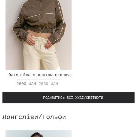
Олімпійка з кантом вкорочена
2600 UAH
2080 UAH
ПОДИВИТИСЬ ВСІ ХУДІ/СВІТШОТИ
Лонгсліви/Гольфи