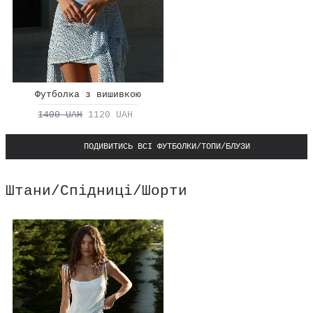
Футболка з вишивкою
1400 UAH
1120 UAH
ПОДИВИТИСЬ ВСІ ФУТБОЛКИ/ТОПИ/БЛУЗИ
Штани/Спідниці/Шорти