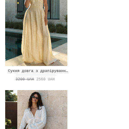
Сукня довга з драпіруванням на талії
3200 UAH
2560 UAH