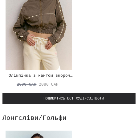
Олімпійка з кантом вкорочена
2600 UAH
2080 UAH
ПОДИВИТИСЬ ВСІ ХУДІ/СВІТШОТИ
Лонгсліви/Гольфи