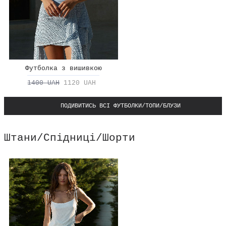
Футболка з вишивкою
1400 UAH
1120 UAH
ПОДИВИТИСЬ ВСІ ФУТБОЛКИ/ТОПИ/БЛУЗИ
Штани/Спідниці/Шорти