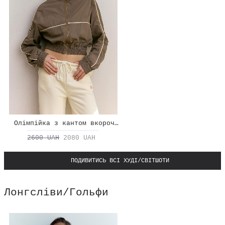
Олімпійка з кантом вкорочена
2600 UAH
2080 UAH
ПОДИВИТИСЬ ВСІ ХУДІ/СВІТШОТИ
Лонгсліви/Гольфи