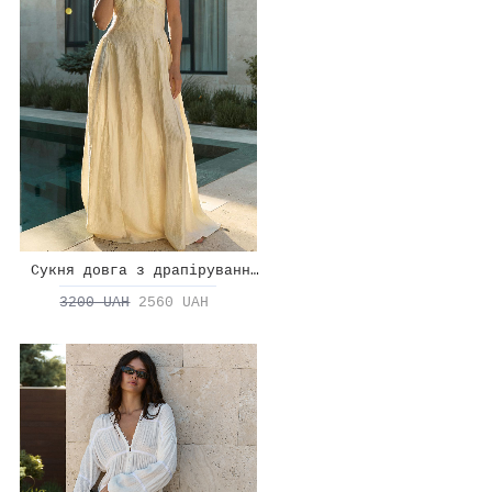
Сукня довга з драпіруванням на талії
3200 UAH
2560 UAH