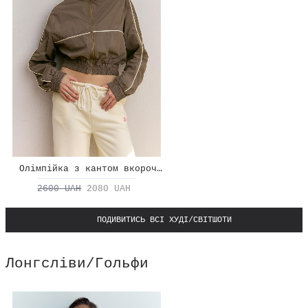
Олімпійка з кантом вкорочена
2600 UAH
2080 UAH
ПОДИВИТИСЬ ВСІ ХУДІ/СВІТШОТИ
Лонгсліви/Гольфи