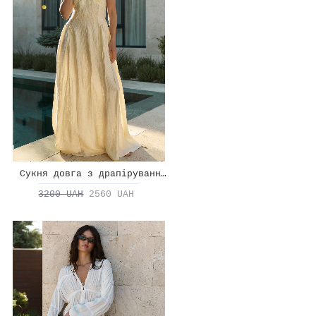
Сукня довга з драпіруванням на талії
3200 UAH
2560 UAH