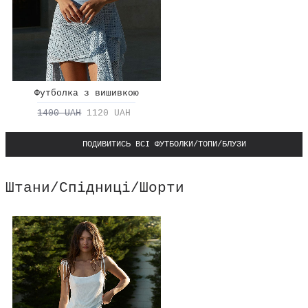
Футболка з вишивкою
1400 UAH
1120 UAH
ПОДИВИТИСЬ ВСІ ФУТБОЛКИ/ТОПИ/БЛУЗИ
Штани/Спідниці/Шорти