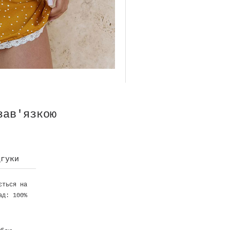
зав'язкою
дгуки
ється на
ад: 100%