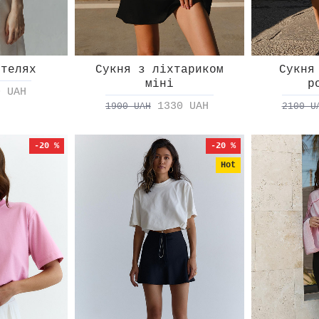
етелях
Сукня з ліхтариком
Сукня
міні
р
0 UAH
1330 UAH
1900 UAH
2100 U
-20 %
-20 %
Hot