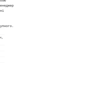
бою
енеджер
ні
упного.
н,
і розмір S