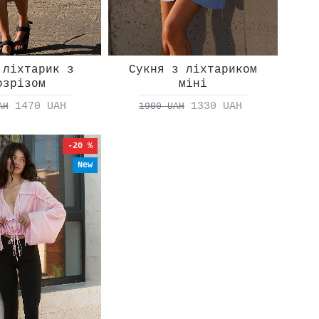
 ліхтарик з
Сукня з ліхтариком
Фу
озрізом
міні
1470 UAH
1330 UAH
AH
1900 UAH
-20 %
New