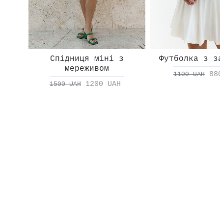
Спідниця міні з
Футболка з з
мереживом
88
1100 UAH
1200 UAH
1500 UAH