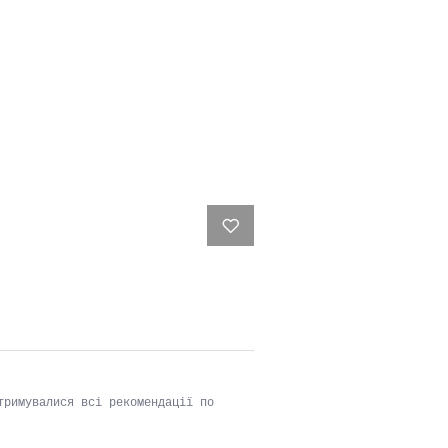
 не вище
тані;
тримувалися всі рекомендації по