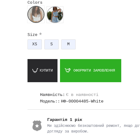
Догляд:
Colors
Ручне прання або делікатний режим при температурі
30°C;
Віджимання до 600 об/хв;
Size
Не використовувати відбілювач;
XS
S
M
Можна прасувати паром або праскою у вивернутому с
Не сушити в сушильній машині;
Прати з речима такого ж кольору.
КУПИТИ
ОФОРМИТИ ЗАМОВЛЕННЯ
Наявність:
Є в наявності
Модель::
НФ-00004485-White
Гарантія 1 рік
Ми здійснюємо безкоштовний ремонт, якщо до
догляду за виробом.