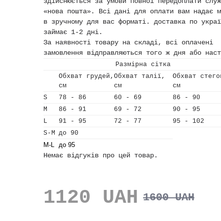
здійснюється за умови повної передоплати служ
Розмір XS:
«нова пошта». Всі дані для оплати вам надає м
в зручному для вас форматі. доставка по украї
ОГ 79-85 см
займає 1-2 дні.
ОТ 60-65 см
За наявності товару на складі, всі оплачені
замовлення відправляються того ж дня або наст
Напівобхват в талії 34 см
Размірна сітка
Розмір S:
Обхват грудей,
Обхват талії,
Обхват стего
ОГ 85-90 см
см
см
см
S
78 - 86
60 - 69
86 - 90
ОТ 66-71 см
M
86 - 91
69 - 72
90 - 95
Напівобхват в талії 35 см
L
91 - 95
72 - 77
95 - 102
Розмір М:
S-M
до 90
M-L
до 95
ОГ 90-94 см
Немає відгуків про цей товар.
ОТ 72-75 см
Напівобхват в талії 36 см
1120 UAH
Параметри моделі: 81/62/92, зріст 167 см.
. На модел
1600 UAH