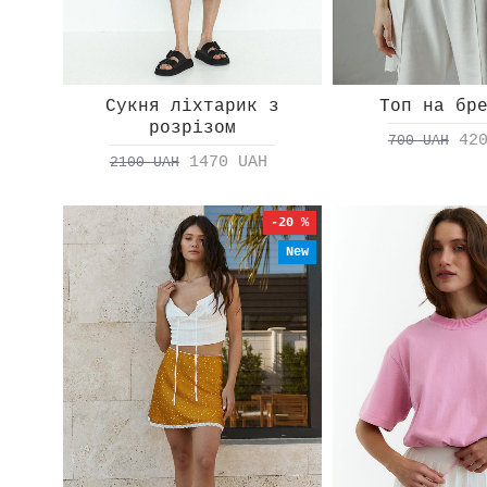
Сукня ліхтарик з
Топ на бр
розрізом
42
700 UAH
1470 UAH
2100 UAH
-20 %
New