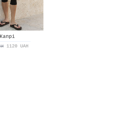
Капрі
1120 UAH
AH