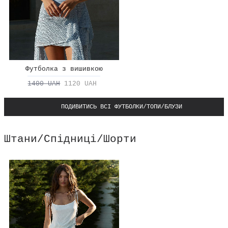
Футболка з вишивкою
1400 UAH
1120 UAH
ПОДИВИТИСЬ ВСІ ФУТБОЛКИ/ТОПИ/БЛУЗИ
Штани/Спідниці/Шорти