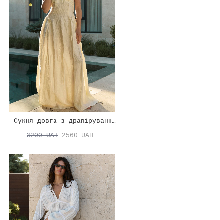
Сукня довга з драпіруванням на талії
3200 UAH
2560 UAH