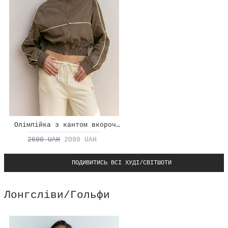
Олімпійка з кантом вкорочена
2600 UAH
2080 UAH
ПОДИВИТИСЬ ВСІ ХУДІ/СВІТШОТИ
Лонгсліви/Гольфи